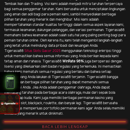
Tembak Ikan dan Trading. Visi kami adalah menjadi mitra taruhan terpercaya
bagi semua penggemar taruhan. Kami berusaha untuk menciptakan lingkungan
yang aman dan adil bagi para pemain kami, sambil menyediakan berbagai
pilihan taruhan yang menarik dan menghibur. Misi kami adalah
mempertahankan standar kualitas tertinggi dalam semua aspek layanan kami,
termasuk keamanan, dukungan pelanggan, dan variasi permainan. Tigerasia88
memahami bahwa keamanan adalah salah satu hal yang paling penting bagi para
pemain taruhan online. Oleh karena itu, kami telah mengambil langkah-langkah
yang ketat untuk melindungi data pribadi dan keuangan Anda.
Tigerasia88
Situs Slots Gacor 2025
menggunakan teknologi enkripsi tinggi
untuk memastikan bahwa semua informasi yang Anda berikan kepada kami
tetap aman dan rahasia. Tigerasia88
WinRate 98%
juga beroperasi dengan
lisensi yang dikeluarkan oleh badan regulasi yang terkemuka. Ini memastikan
bahwa kami mematuhi semua regulasi yang berlaku dan bahwa setiap
transaksi yang Anda lakukan di Tigerasia88 terjamin. Tigerasia88 bangga
menyediakan berbagai pilihan taruhan yang dapat memenuhi semua
preferensi Anda. Jika Anda adalah penggemar olahraga, Anda dapat
memasang taruhan pada berbagai acara olahraga, mulai dari sepak bola
hingga balap kuda. Kami juga memiliki berbagai permainan kasino yang
mencakup slot, blackjack, roulette, dan banyak lagi. Tigerasia88 berusaha
untuk terus memperluas portofolio permainan kami agar Anda selalu memiliki
sesuatu yang menarik untuk dinikmati.
BACA LEBIH LENGKAP