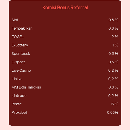
Komisi Bonus Referral
Slot
0.8 %
Tembak Ikan
0.8 %
TOGEL
2 %
E-Lottery
1 %
Sportbook
0,3 %
E-sport
0,3 %
Live Casino
0,2 %
Idnlive
0,2 %
MM Bola Tangkas
0,8 %
Idntrade
0,2 %
Poker
15 %
Proxybet
0.05%