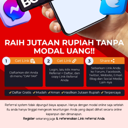
Referral system tidak dipungut biaya apapun. Hanya dengan modal online saja setelah
itu anda hanya tinggal mengecek keuntungan Anda yang dapat dilihat secara online
kapanpun dan dimanapun.
Register
sekarang juga
& referensikan Link referral Anda
.