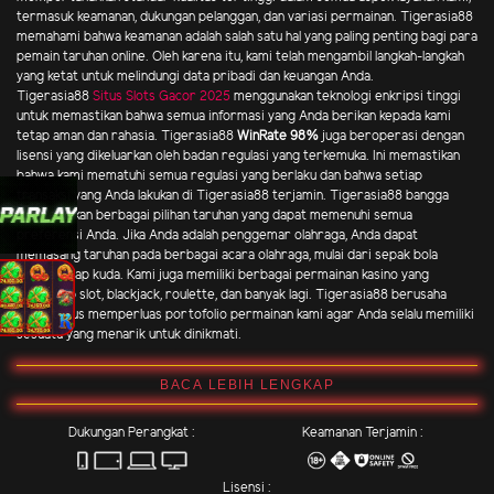
termasuk keamanan, dukungan pelanggan, dan variasi permainan. Tigerasia88
memahami bahwa keamanan adalah salah satu hal yang paling penting bagi para
pemain taruhan online. Oleh karena itu, kami telah mengambil langkah-langkah
yang ketat untuk melindungi data pribadi dan keuangan Anda.
Tigerasia88
Situs Slots Gacor 2025
menggunakan teknologi enkripsi tinggi
untuk memastikan bahwa semua informasi yang Anda berikan kepada kami
tetap aman dan rahasia. Tigerasia88
WinRate 98%
juga beroperasi dengan
lisensi yang dikeluarkan oleh badan regulasi yang terkemuka. Ini memastikan
bahwa kami mematuhi semua regulasi yang berlaku dan bahwa setiap
transaksi yang Anda lakukan di Tigerasia88 terjamin. Tigerasia88 bangga
menyediakan berbagai pilihan taruhan yang dapat memenuhi semua
preferensi Anda. Jika Anda adalah penggemar olahraga, Anda dapat
memasang taruhan pada berbagai acara olahraga, mulai dari sepak bola
hingga balap kuda. Kami juga memiliki berbagai permainan kasino yang
mencakup slot, blackjack, roulette, dan banyak lagi. Tigerasia88 berusaha
untuk terus memperluas portofolio permainan kami agar Anda selalu memiliki
sesuatu yang menarik untuk dinikmati.
BACA LEBIH LENGKAP
Dukungan Perangkat :
Keamanan Terjamin :
Lisensi :