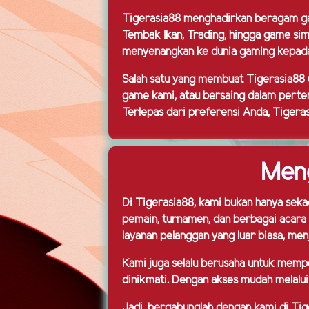
Tigerasia88
menghadirkan beragam game
Tembak Ikan, Trading, hingga game si
menyenangkan ke dunia gaming kepada
Salah satu yang membuat
Tigerasia88
game kami, atau bersaing dalam pertemp
Terlepas dari preferensi Anda,
Tigera
Meng
Di
Tigerasia88
, kami bukan hanya seka
pemain, turnamen, dan berbagai acara
layanan pelanggan yang luar biasa, m
Kami juga selalu berusaha untuk mempe
dinikmati. Dengan akses mudah melalu
Jadi, bergabunglah dengan kami di
Tig