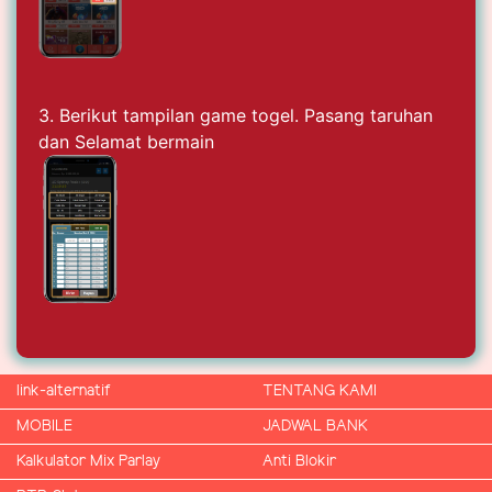
3. Berikut tampilan game togel. Pasang taruhan
dan Selamat bermain
link-alternatif
TENTANG KAMI
MOBILE
JADWAL BANK
Kalkulator Mix Parlay
Anti Blokir