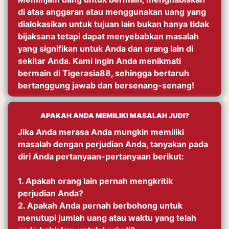
di atas anggaran atau menggunakan uang yang
dialokasikan untuk tujuan lain bukan hanya tidak
bijaksana tetapi dapat menyebabkan masalah
yang signifikan untuk Anda dan orang lain di
sekitar Anda. Kami ingin Anda menikmati
bermain di Tigerasia88, sehingga bertaruh
bertanggung jawab dan bersenang-senang!
APAKAH ANDA MEMILIKI MASALAH JUDI?
Jika Anda merasa Anda mungkin memiliki
masalah dengan perjudian Anda, tanyakan pada
diri Anda pertanyaan-pertanyaan berikut:
1. Apakah orang lain pernah mengkritik
perjudian Anda?
2. Apakah Anda pernah berbohong untuk
menutupi jumlah uang atau waktu yang telah