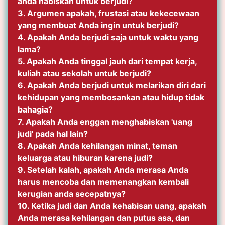
anda habiskan untuk berjudi?
3. Argumen apakah, frustasi atau kekecewaan
yang membuat Anda ingin untuk berjudi?
4. Apakah Anda berjudi saja untuk waktu yang
lama?
5. Apakah Anda tinggal jauh dari tempat kerja,
kuliah atau sekolah untuk berjudi?
6. Apakah Anda berjudi untuk melarikan diri dari
kehidupan yang membosankan atau hidup tidak
bahagia?
7. Apakah Anda enggan menghabiskan 'uang
judi' pada hal lain?
8. Apakah Anda kehilangan minat, teman
keluarga atau hiburan karena judi?
9. Setelah kalah, apakah Anda merasa Anda
harus mencoba dan memenangkan kembali
kerugian anda secepatnya?
10. Ketika judi dan Anda kehabisan uang, apakah
Anda merasa kehilangan dan putus asa, dan