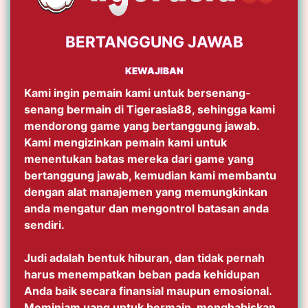
BERTANGGUNG JAWAB
KEWAJIBAN
Kami ingin pemain kami untuk bersenang-
senang bermain di Tigerasia88, sehingga kami
mendorong game yang bertanggung jawab.
Kami mengizinkan pemain kami untuk
menentukan batas mereka dari game yang
bertanggung jawab, kemudian kami membantu
dengan alat manajemen yang memungkinkan
anda mengatur dan mengontrol batasan anda
sendiri.
Judi adalah bentuk hiburan, dan tidak pernah
harus menempatkan beban pada kehidupan
Anda baik secara finansial maupun emosional.
Meminjam uang untuk bermain, menghabiskan